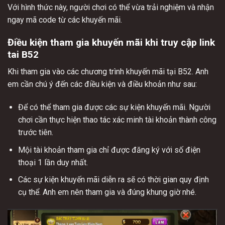
Với hình thức này, người chơi có thể vừa trải nghiệm và nhận
ngay mã code từ các khuyến mãi.
Điều kiện tham gia khuyến mãi khi truy cập link
tai B52
Khi tham gia vào các chương trình khuyến mãi tại B52. Anh
em cần chú ý đến các điều kiện và điều khoản như sau:
Để có thể tham gia được các sự kiện khuyến mãi. Người
chơi cần thực hiện thao tác xác minh tài khoản thành công
trước tiên.
Mội tài khoản tham gia chỉ được đăng ký với số điện
thoại 1 lần duy nhất.
Các sự kiện khuyến mãi diễn ra sẽ có thời gian quy định
cụ thể. Anh em nên tham gia và đúng khung giờ nhé.