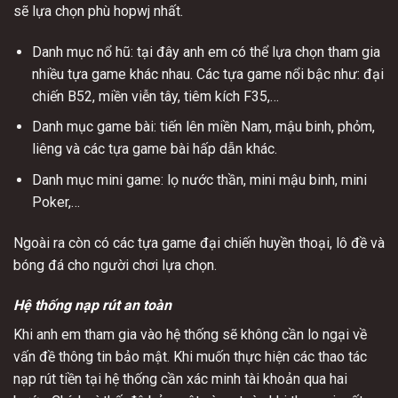
sẽ lựa chọn phù hopwj nhất.
Danh mục nổ hũ: tại đây anh em có thể lựa chọn tham gia
nhiều tựa game khác nhau. Các tựa game nổi bậc như: đại
chiến B52, miền viễn tây, tiêm kích F35,…
Danh mục game bài: tiến lên miền Nam, mậu binh, phỏm,
liêng và các tựa game bài hấp dẫn khác.
Danh mục mini game: lọ nước thần, mini mậu binh, mini
Poker,…
Ngoài ra còn có các tựa game đại chiến huyền thoại, lô đề và
bóng đá cho người chơi lựa chọn.
Hệ thống nạp rút an toàn
Khi anh em tham gia vào hệ thống sẽ không cần lo ngại về
vấn đề thông tin bảo mật. Khi muốn thực hiện các thao tác
nạp rút tiền tại hệ thống cần xác minh tài khoản qua hai